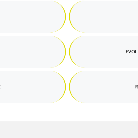
EVOL
E
R